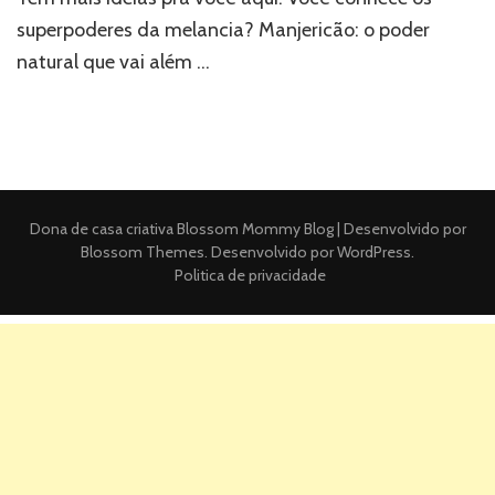
superpoderes da melancia? Manjericão: o poder
natural que vai além …
Dona de casa criativa
Blossom Mommy Blog | Desenvolvido por
Blossom Themes
. Desenvolvido por
WordPress
.
Politica de privacidade