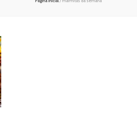
Página inicial
/
marmitas da semana