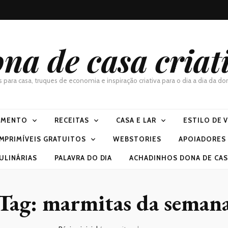
na de casa criat
as para casa, truques de economia e inspiração criativa para o dia a dia da 
IMENTO
RECEITAS
CASA E LAR
ESTILO DE 
IMPRIMÍVEIS GRATUITOS
WEBSTORIES
APOIADORES
ULINÁRIAS
PALAVRA DO DIA
ACHADINHOS DONA DE CASA
Tag:
marmitas da seman