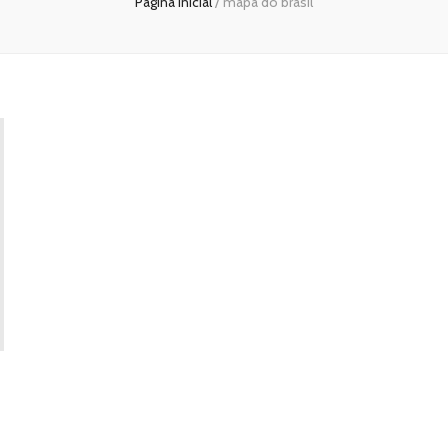
Página inicial
/
mapa do brasil