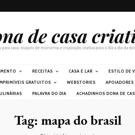
na de casa criat
as para casa, truques de economia e inspiração criativa para o dia a dia da 
IMENTO
RECEITAS
CASA E LAR
ESTILO DE 
IMPRIMÍVEIS GRATUITOS
WEBSTORIES
APOIADORES
ULINÁRIAS
PALAVRA DO DIA
ACHADINHOS DONA DE CASA
Tag:
mapa do brasil