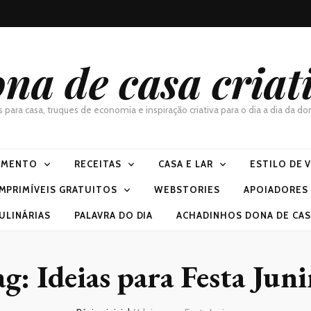
na de casa criat
as para casa, truques de economia e inspiração criativa para o dia a dia da 
IMENTO
RECEITAS
CASA E LAR
ESTILO DE 
IMPRIMÍVEIS GRATUITOS
WEBSTORIES
APOIADORES
ULINÁRIAS
PALAVRA DO DIA
ACHADINHOS DONA DE CASA
ag:
Ideias para Festa Jun