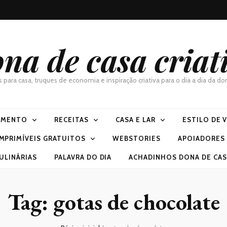
na de casa criat
as para casa, truques de economia e inspiração criativa para o dia a dia da 
IMENTO
RECEITAS
CASA E LAR
ESTILO DE 
IMPRIMÍVEIS GRATUITOS
WEBSTORIES
APOIADORES
ULINÁRIAS
PALAVRA DO DIA
ACHADINHOS DONA DE CASA
Tag:
gotas de chocolate