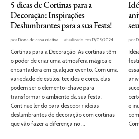
5 dicas de Cortinas para a
Idé
Decoração: Inspirações
ani
Deslumbrantes para a sua Festa!
seu
por
Dona de casa criativa
atualizado em
17/03/2024
por
D
Cortinas para a Decoração: As cortinas têm
Idéi
o poder de criar uma atmosfera mágica e
fes
encantadora em qualquer evento. Com uma
essa
variedade de estilos, tecidos e cores, elas
aniv
podem ser o elemento-chave para
suce
transformar o ambiente da sua festa.
cert
ê
Continue lendo para descobrir ideias
e in
deslumbrantes de decoração com cortinas
com
que vão fazer a diferença no …
Com 