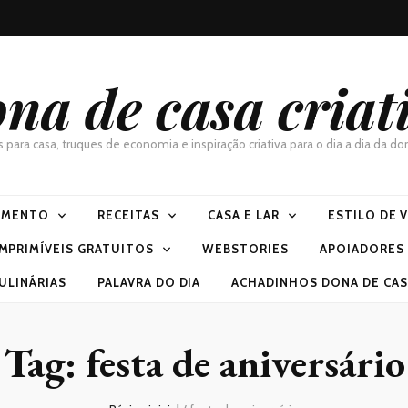
na de casa criat
as para casa, truques de economia e inspiração criativa para o dia a dia da 
IMENTO
RECEITAS
CASA E LAR
ESTILO DE 
IMPRIMÍVEIS GRATUITOS
WEBSTORIES
APOIADORES
ULINÁRIAS
PALAVRA DO DIA
ACHADINHOS DONA DE CASA
Tag:
festa de aniversário