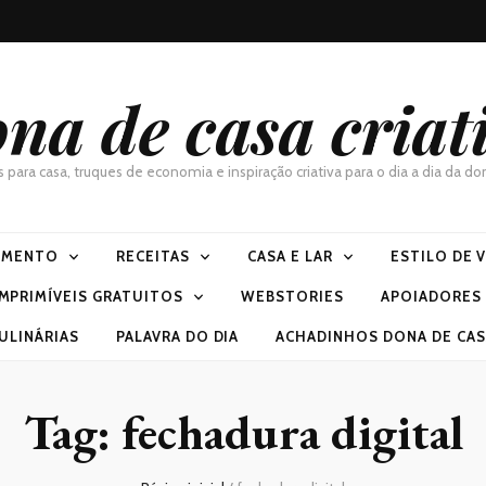
na de casa criat
as para casa, truques de economia e inspiração criativa para o dia a dia da 
IMENTO
RECEITAS
CASA E LAR
ESTILO DE 
IMPRIMÍVEIS GRATUITOS
WEBSTORIES
APOIADORES
ULINÁRIAS
PALAVRA DO DIA
ACHADINHOS DONA DE CASA
Tag:
fechadura digital