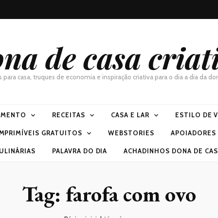
na de casa criat
as para casa, truques de economia e inspiração criativa para o dia a dia da 
IMENTO
RECEITAS
CASA E LAR
ESTILO DE 
IMPRIMÍVEIS GRATUITOS
WEBSTORIES
APOIADORES
ULINÁRIAS
PALAVRA DO DIA
ACHADINHOS DONA DE CASA
Tag:
farofa com ovo