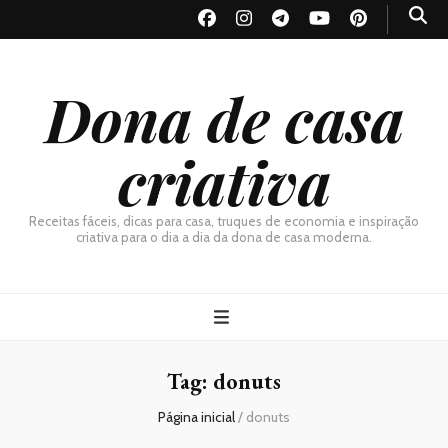
Dona de casa
criativa
Receitas fáceis, dicas para casa, truques de economia e inspiração
criativa para o dia a dia da dona de casa moderna.
Tag:
donuts
Página inicial
/
donuts