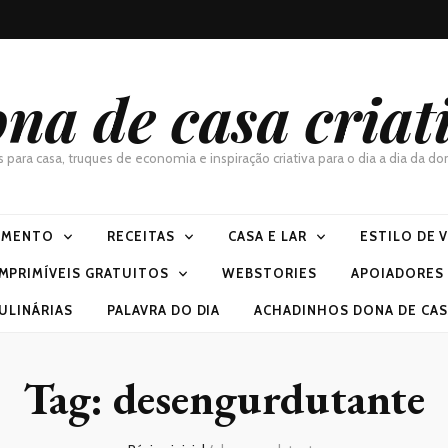
na de casa criat
as para casa, truques de economia e inspiração criativa para o dia a dia da 
IMENTO
RECEITAS
CASA E LAR
ESTILO DE 
IMPRIMÍVEIS GRATUITOS
WEBSTORIES
APOIADORES
ULINÁRIAS
PALAVRA DO DIA
ACHADINHOS DONA DE CASA
Tag:
desengurdutante