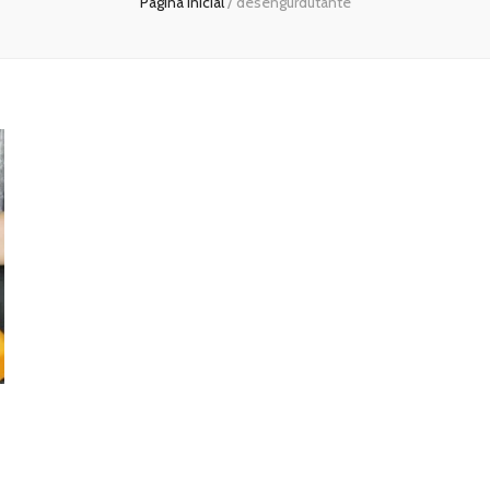
Página inicial
/
desengurdutante