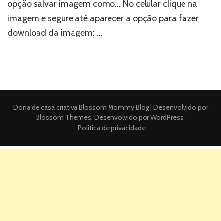
opção salvar imagem como… No celular clique na
imagem e segure até aparecer a opção para fazer
download da imagem: …
Dona de casa criativa
Blossom Mommy Blog | Desenvolvido por
Blossom Themes
. Desenvolvido por
WordPress
.
Politica de privacidade