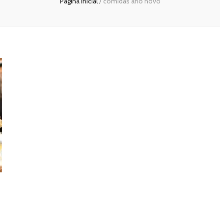
Página inicial
/
comidas ano novo