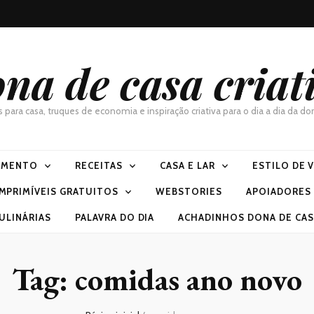
na de casa criat
as para casa, truques de economia e inspiração criativa para o dia a dia da 
IMENTO
RECEITAS
CASA E LAR
ESTILO DE 
IMPRIMÍVEIS GRATUITOS
WEBSTORIES
APOIADORES
ULINÁRIAS
PALAVRA DO DIA
ACHADINHOS DONA DE CASA
Tag:
comidas ano novo