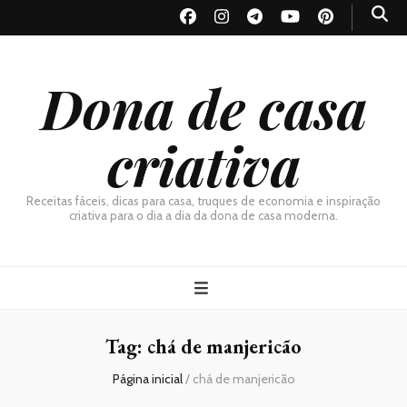
Dona de casa
criativa
Receitas fáceis, dicas para casa, truques de economia e inspiração
criativa para o dia a dia da dona de casa moderna.
Tag:
chá de manjericão
Página inicial
/
chá de manjericão