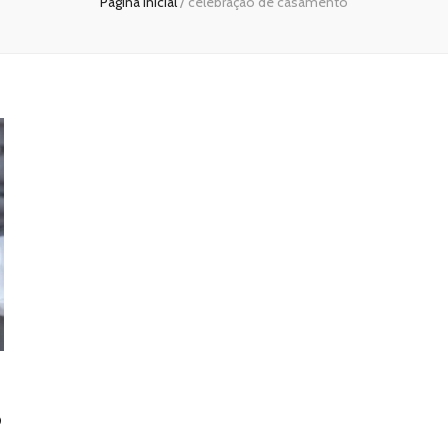
Página inicial
/
celebração de casamento
o