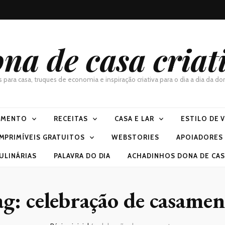
na de casa criat
as para casa, truques de economia e inspiração criativa para o dia a dia da 
IMENTO
RECEITAS
CASA E LAR
ESTILO DE 
IMPRIMÍVEIS GRATUITOS
WEBSTORIES
APOIADORES
ULINÁRIAS
PALAVRA DO DIA
ACHADINHOS DONA DE CASA
ag:
celebração de casame