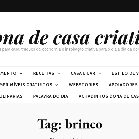
na de casa criat
as para casa, truques de economia e inspiração criativa para o dia a dia da 
IMENTO
RECEITAS
CASA E LAR
ESTILO DE 
IMPRIMÍVEIS GRATUITOS
WEBSTORIES
APOIADORES
ULINÁRIAS
PALAVRA DO DIA
ACHADINHOS DONA DE CASA
Tag:
brinco