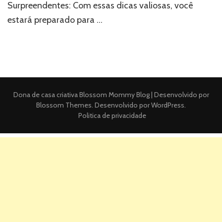
Surpreendentes: Com essas dicas valiosas, você
estará preparado para …
Dona de casa criativa
Blossom Mommy Blog | Desenvolvido por
Blossom Themes
. Desenvolvido por
WordPress
.
Politica de privacidade