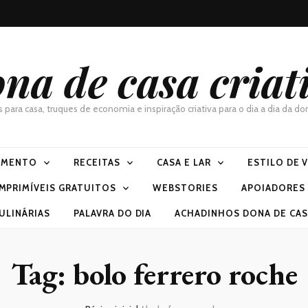
na de casa criat
as para casa, truques de economia e inspiração criativa para o dia a dia da 
IMENTO
RECEITAS
CASA E LAR
ESTILO DE 
IMPRIMÍVEIS GRATUITOS
WEBSTORIES
APOIADORES
ULINÁRIAS
PALAVRA DO DIA
ACHADINHOS DONA DE CASA
Tag:
bolo ferrero roche