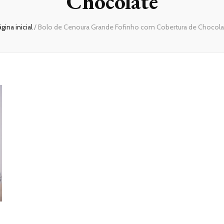
Chocolate
gina inicial
/
Bolo de Cenoura Grande Fofinho com Cobertura de Chocola