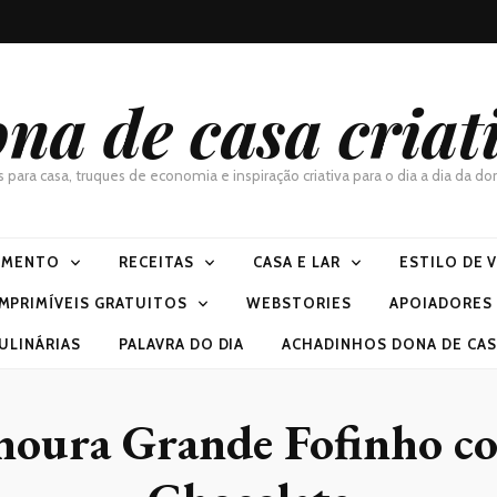
na de casa criat
as para casa, truques de economia e inspiração criativa para o dia a dia da 
IMENTO
RECEITAS
CASA E LAR
ESTILO DE 
IMPRIMÍVEIS GRATUITOS
WEBSTORIES
APOIADORES
ULINÁRIAS
PALAVRA DO DIA
ACHADINHOS DONA DE CASA
noura Grande Fofinho c