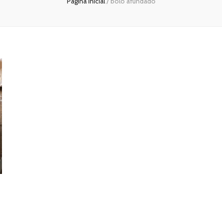
Página inicial
/
bolo afundado