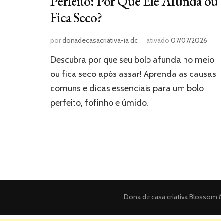
Perfeito: Por Que Ele Afunda ou
Fica Seco?
por
donadecasacriativa-ia dc
ativado
07/07/2026
Descubra por que seu bolo afunda no meio
ou fica seco após assar! Aprenda as causas
comuns e dicas essenciais para um bolo
perfeito, fofinho e úmido.
Dona de casa criativa
Blossom M