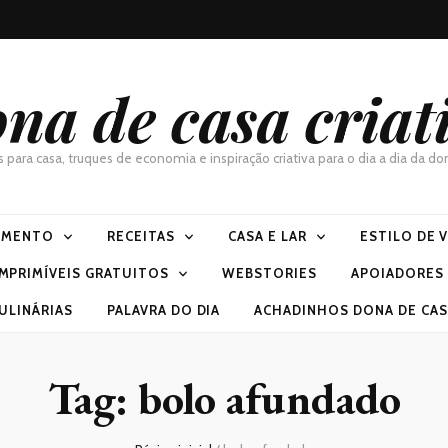
na de casa criat
as para casa, truques de economia e inspiração criativa para o dia a dia da 
IMENTO
RECEITAS
CASA E LAR
ESTILO DE 
IMPRIMÍVEIS GRATUITOS
WEBSTORIES
APOIADORES
ULINÁRIAS
PALAVRA DO DIA
ACHADINHOS DONA DE CASA
Tag:
bolo afundado