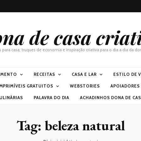
na de casa criat
as para casa, truques de economia e inspiração criativa para o dia a dia da 
IMENTO
RECEITAS
CASA E LAR
ESTILO DE 
IMPRIMÍVEIS GRATUITOS
WEBSTORIES
APOIADORES
ULINÁRIAS
PALAVRA DO DIA
ACHADINHOS DONA DE CASA
Tag:
beleza natural