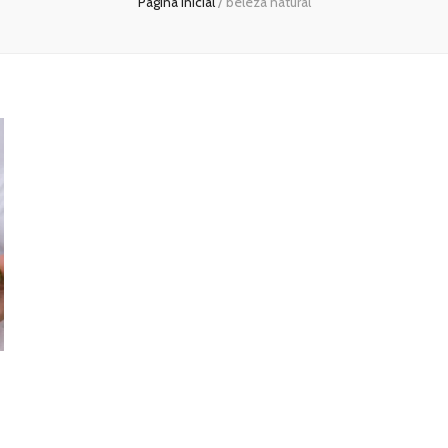
Página inicial
/
beleza natural