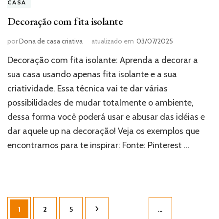
CASA
Decoração com fita isolante
por
Dona de casa criativa
atualizado em
03/07/2025
Decoração com fita isolante: Aprenda a decorar a
sua casa usando apenas fita isolante e a sua
criatividade. Essa técnica vai te dar várias
possibilidades de mudar totalmente o ambiente,
dessa forma você poderá usar e abusar das idéias e
dar aquele up na decoração! Veja os exemplos que
encontramos para te inspirar: Fonte: Pinterest …
Paginação
Página
Página
Página
1
2
5
…
de