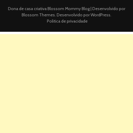
Dona de casa criativa
Blossom Mommy Blog | Desenvolvido por
Blossom Themes
. Desenvolvido por
WordPress
.
Politica de privacidade