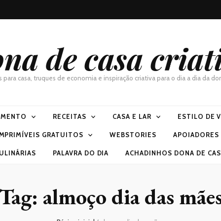
na de casa criat
as para casa, truques de economia e inspiração criativa para o dia a dia da 
IMENTO
RECEITAS
CASA E LAR
ESTILO DE 
IMPRIMÍVEIS GRATUITOS
WEBSTORIES
APOIADORES
ULINÁRIAS
PALAVRA DO DIA
ACHADINHOS DONA DE CASA
Tag:
almoço dia das mãe