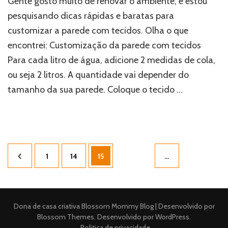
Gente gosto muito de renovar o ambiente, e estou
pesquisando dicas rápidas e baratas para
customizar a parede com tecidos. Olha o que
encontrei: Customização da parede com tecidos
Para cada litro de água, adicione 2 medidas de cola,
ou seja 2 litros. A quantidade vai depender do
tamanho da sua parede. Coloque o tecido …
Paginação
Página
Página
Página
1
14
15
…
de
posts
Dona de casa criativa
Blossom Mommy Blog | Desenvolvido por
Blossom Themes
. Desenvolvido por
WordPress
.
Politica de privacidade