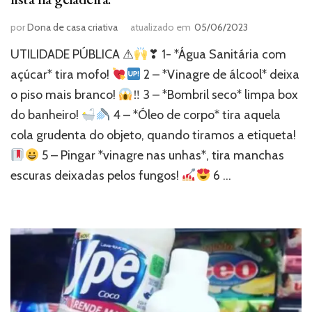
por
Dona de casa criativa
atualizado em
05/06/2023
UTILIDADE PÚBLICA ⚠
❣ 1- *Água Sanitária com
açúcar* tira mofo!
2 – *Vinagre de álcool* deixa
o piso mais branco!
‼ 3 – *Bombril seco* limpa box
do banheiro!
4 – *Óleo de corpo* tira aquela
cola grudenta do objeto, quando tiramos a etiqueta!
5 – Pingar *vinagre nas unhas*, tira manchas
escuras deixadas pelos fungos!
6 …