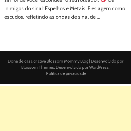
inimigos do sinal: Espelhos e Metais: Eles agem como
escudos, refletindo as ondas de sinal de …
Dona de casa criativa
Blossom Mommy Blog | Desenvolvido por
Blossom Themes
. Desenvolvido por
WordPress
.
Politica de privacidade