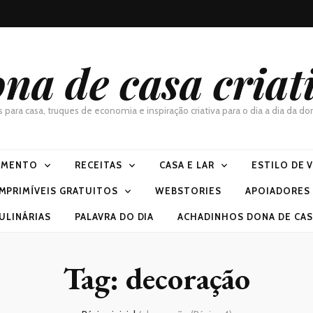
na de casa criat
as para casa, truques de economia e inspiração criativa para o dia a dia da 
IMENTO
RECEITAS
CASA E LAR
ESTILO DE 
IMPRIMÍVEIS GRATUITOS
WEBSTORIES
APOIADORES
ULINÁRIAS
PALAVRA DO DIA
ACHADINHOS DONA DE CASA
Tag:
decoração