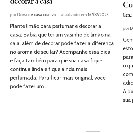
decorar a casa
Cu
tec
por
Dona de casa criativa
atualizado em
15/02/2023
Plante limão para perfumar e decorar a
por
D
casa: Sabia que ter um vasinho de limão na
Gent
sala, além de decorar pode fazer a diferença
esto
no aroma de seu lar? Acompanhe essa dica
para
e faça também para que sua casa fique
o qu
continua linda e fique ainda mais
com 
perfumada. Para ficar mais original, você
adic
pode fazer um …
A q
sua 