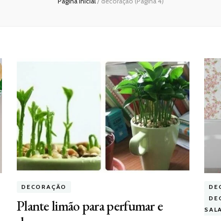
Página inicial
/
decoração
(Página 4)
DECORAÇÃO
DE
DE
Plante limão para perfumar e
SAL