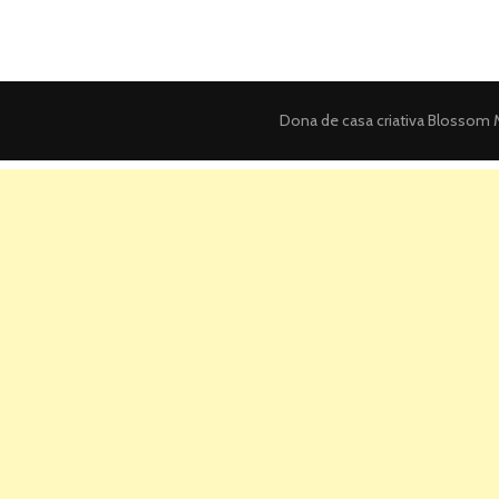
posts
Dona de casa criativa
Blossom M