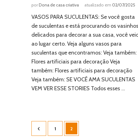
por
Dona de casa criativa
atualizado em
02/07/2025
VASOS PARA SUCULENTAS: Se você gosta
de suculentas e está procurando os vasinho
delicados para decorar a sua casa, você vei
ao lugar certo. Veja alguns vasos para
suculentas que encontramos: Veja também:
Flores artificiais para decoração Veja
também: Flores artificiais para decoração
Veja também: SE VOCÊ AMA SUCULENTAS
VEM VER ESSE STORIES Todos esses …
Paginação
Página
Página
1
2
de