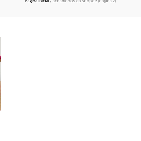
Página inicial
/
achadinhos da shopee
(Página 2)