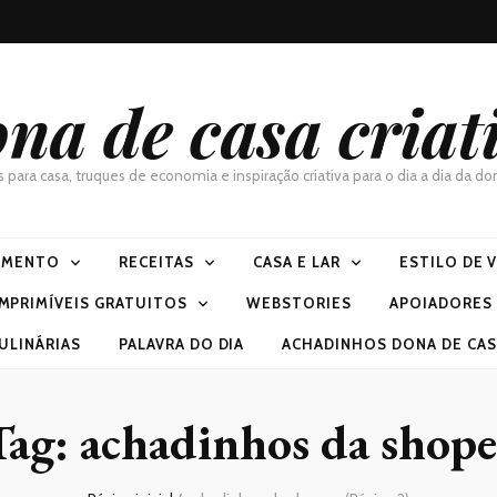
na de casa criat
as para casa, truques de economia e inspiração criativa para o dia a dia da 
IMENTO
RECEITAS
CASA E LAR
ESTILO DE 
IMPRIMÍVEIS GRATUITOS
WEBSTORIES
APOIADORES
ULINÁRIAS
PALAVRA DO DIA
ACHADINHOS DONA DE CASA
Tag:
achadinhos da shope