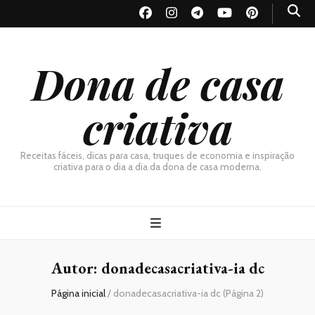
Dona de casa
criativa
Receitas fáceis, dicas para casa, truques de economia e inspiração
criativa para o dia a dia da dona de casa moderna.
Autor:
donadecasacriativa-ia dc
Página inicial
/
donadecasacriativa-ia dc
(Página 2)