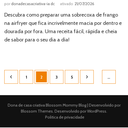
por
donadecasacriativa-ia dc
ativado
21/07/2026
Descubra como preparar uma sobrecoxa de frango
na airfryer que fica incrivelmente macia por dentro e
dourada por fora. Uma receita fácil, rápida e cheia
de sabor para o seu dia a dia!
Paginação
Página
Página
Página
Página
1
2
3
5
…
de
posts
Dona de casa criativa
Blossom Mommy Blog | Desenvolvido por
Blossom Themes
. Desenvolvido por
WordPress
.
Politica de privacidade