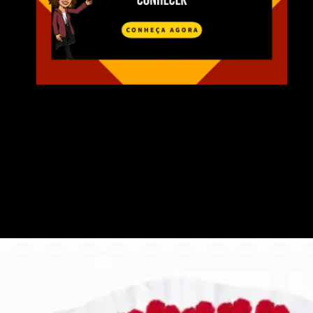
Opening
https://collshp.com/donadecasacriativa