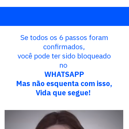
Se todos os 6 passos foram
confirmados,
você pode ter sido bloqueado
no
WHATSAPP
Mas não esquenta com isso,
Vida que segue!