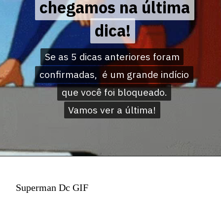
chegamos na última
chegamos na última
dica!
dica!
Se as 5 dicas anteriores foram
Se as 5 dicas anteriores foram
confirmadas, é um grande indício
confirmadas, é um grande indício
que você foi bloqueado.
que você foi bloqueado.
Vamos ver a última!
Vamos ver a última!
Superman Dc GIF