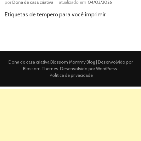
por
Dona de casa criativa
atualizado em
04/03/2026
Etiquetas de tempero para você imprimir
Dona de casa criativa
Blossom Mommy Blog | Desenvolvido por
Blossom Themes
. Desenvolvido por
WordPress
.
Politica de privacidade